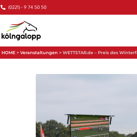
(0221) - 9 74 50 50
HOME
>
Veranstaltungen
>
WETTSTAR.de – Preis des Winterfa