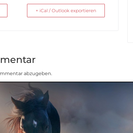
+ iCal / Outlook exportieren
mmentar
ommentar abzugeben.