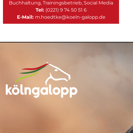
Buchhaltung, Trainingsbetrieb, Social Media
Tel:
(0221) 9 74 50 51 6
E-Mail:
m.hoedtke@koeln-galopp.de