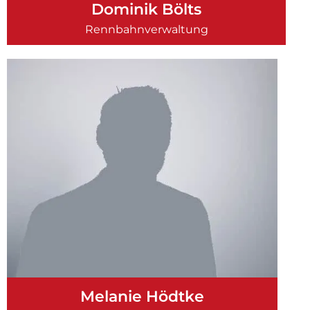
Dominik Bölts
Rennbahnverwaltung
Melanie Hödtke