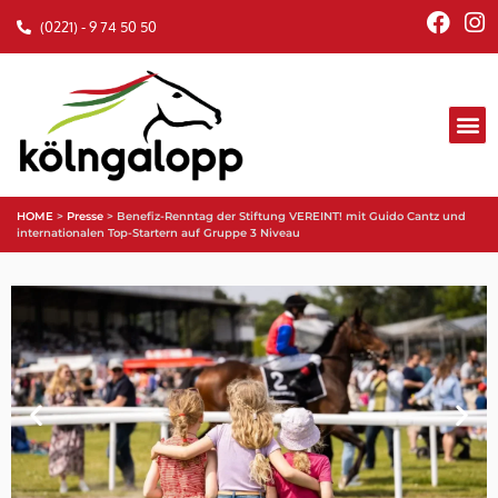
(0221) - 9 74 50 50
HOME
>
Presse
>
Benefiz-Renntag der Stiftung VEREINT! mit Guido Cantz und
internationalen Top-Startern auf Gruppe 3 Niveau