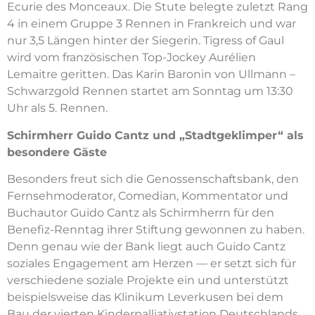
Ecurie des Monceaux. Die Stute belegte zuletzt Rang
4 in einem Gruppe 3 Rennen in Frankreich und war
nur 3,5 Längen hinter der Siegerin. Tigress of Gaul
wird vom französischen Top-Jockey Aurélien
Lemaitre geritten. Das Karin Baronin von Ullmann –
Schwarzgold Rennen startet am Sonntag um 13:30
Uhr als 5. Rennen.
Schirmherr Guido Cantz und „Stadtgeklimper“ als
besondere Gäste
Besonders freut sich die Genossenschaftsbank, den
Fernsehmoderator, Comedian, Kommentator und
Buchautor Guido Cantz als Schirmherrn für den
Benefiz-Renntag ihrer Stiftung gewonnen zu haben.
Denn genau wie der Bank liegt auch Guido Cantz
soziales Engagement am Herzen — er setzt sich für
verschiedene soziale Projekte ein und unterstützt
beispielsweise das Klinikum Leverkusen bei dem
Bau der vierten Kinderpalliativstation Deutschlands.