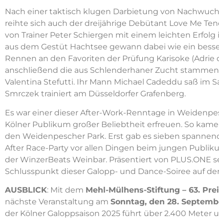
Nach einer taktisch klugen Darbietung von Nachwuchs
reihte sich auch der dreijährige Debütant Love Me Te
von Trainer Peter Schiergen mit einem leichten Erfolg i
aus dem Gestüt Hachtsee gewann dabei wie ein besser
Rennen an den Favoriten der Prüfung Karisoke (Adrie d
anschließend die aus Schlenderhaner Zucht stammend
Valentina Stefutti. Ihr Mann Michael Cadeddu saß im S
Smrczek trainiert am Düsseldorfer Grafenberg.
Es war einer dieser After-Work-Renntage in Weidenpe
Kölner Publikum großer Beliebtheit erfreuen. So kame
den Weidenpescher Park. Erst gab es sieben spannen
After Race-Party vor allen Dingen beim jungen Publ
der WinzerBeats Weinbar. Präsentiert von PLUS.ONE 
Schlusspunkt dieser Galopp- und Dance-Soiree auf d
AUSBLICK
: Mit dem
Mehl-Mülhens-Stiftung – 63. Prei
nächste Veranstaltung am
Sonntag, den 28. Septemb
der Kölner Galoppsaison 2025 führt über 2.400 Meter u