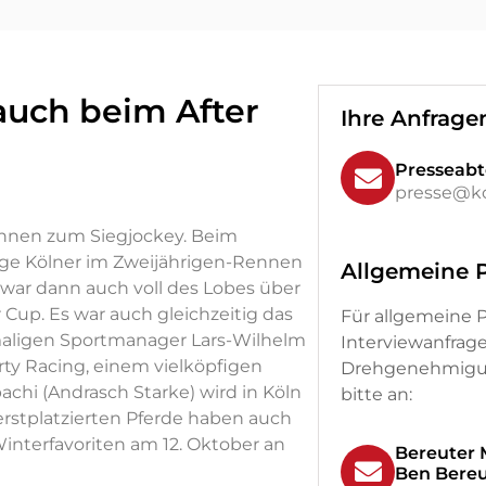
auch beim After
Ihre Anfrage
Presseabt
presse@ko
Rennen zum Siegjockey. Beim
tige Kölner im Zweijährigen-Rennen
Allgemeine 
war dann auch voll des Lobes über
 Cup. Es war auch gleichzeitig das
Für allgemeine P
aligen Sportmanager Lars-Wilhelm
Interviewanfrag
ty Racing, einem vielköpfigen
Drehgenehmigun
achi (Andrasch Starke) wird in Köln
bitte an:
 erstplatzierten Pferde haben auch
nterfavoriten am 12. Oktober an
Bereuter
Ben Bereu