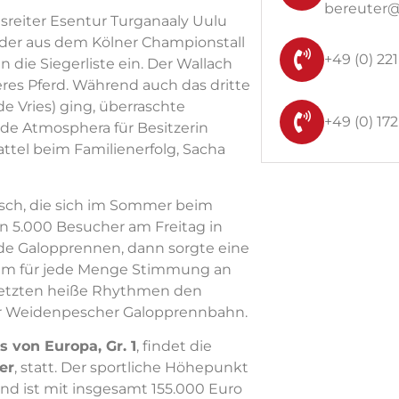
bereuter
reiter Esentur Turganaaly Uulu
nder aus dem Kölner Championstall
+49 (0) 221
n die Siegerliste ein. Der Wallach
es Pferd. Während auch das dritte
e Vries) ging, überraschte
+49 (0) 172
e Atmosphera für Besitzerin
attel beim Familienerfolg, Sacha
sch, die sich im Sommer beim
n 5.000 Besucher am Freitag in
de Galopprennen, dann sorgte eine
ikum für jede Menge Stimmung an
setzten heiße Rhythmen den
er Weidenpescher Galopprennbahn.
s von Europa, Gr. 1
, findet die
er
, statt. Der sportliche Höhepunkt
nd ist mit insgesamt 155.000 Euro