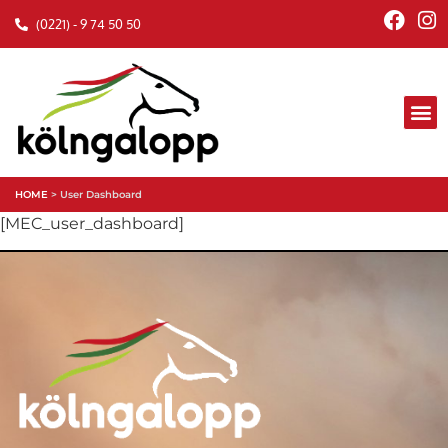
(0221) - 9 74 50 50
HOME
>
User Dashboard
[MEC_user_dashboard]