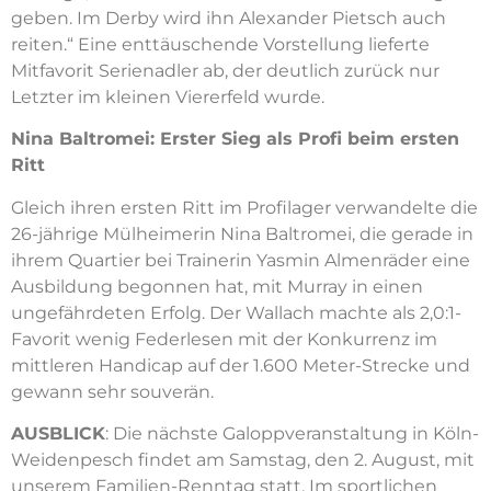
geben. Im Derby wird ihn Alexander Pietsch auch
reiten.“ Eine enttäuschende Vorstellung lieferte
Mitfavorit Serienadler ab, der deutlich zurück nur
Letzter im kleinen Viererfeld wurde.
Nina Baltromei: Erster Sieg als Profi beim ersten
Ritt
Gleich ihren ersten Ritt im Profilager verwandelte die
26-jährige Mülheimerin Nina Baltromei, die gerade in
ihrem Quartier bei Trainerin Yasmin Almenräder eine
Ausbildung begonnen hat, mit Murray in einen
ungefährdeten Erfolg. Der Wallach machte als 2,0:1-
Favorit wenig Federlesen mit der Konkurrenz im
mittleren Handicap auf der 1.600 Meter-Strecke und
gewann sehr souverän.
AUSBLICK
: Die nächste Galoppveranstaltung in Köln-
Weidenpesch findet am Samstag, den 2. August, mit
unserem Familien-Renntag statt. Im sportlichen