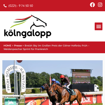
(0221) - 9 74 50 50
HOME
>
Presse
>
Breizh Sky im Großen Preis der Cölner Hofbräu Früh –
Weidenpescher Sprint für Frankreich