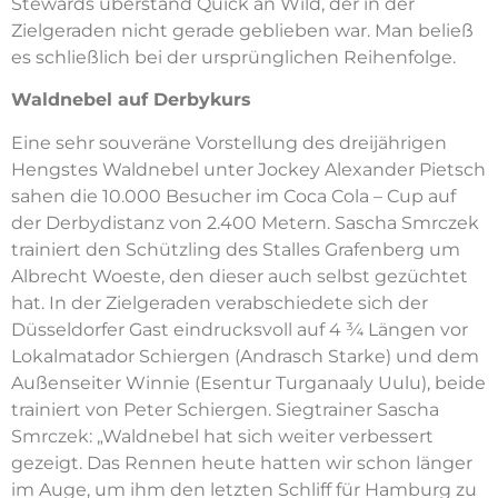
Stewards überstand Quick an Wild, der in der
Zielgeraden nicht gerade geblieben war. Man beließ
es schließlich bei der ursprünglichen Reihenfolge.
Waldnebel auf Derbykurs
Eine sehr souveräne Vorstellung des dreijährigen
Hengstes Waldnebel unter Jockey Alexander Pietsch
sahen die 10.000 Besucher im Coca Cola – Cup auf
der Derbydistanz von 2.400 Metern. Sascha Smrczek
trainiert den Schützling des Stalles Grafenberg um
Albrecht Woeste, den dieser auch selbst gezüchtet
hat. In der Zielgeraden verabschiedete sich der
Düsseldorfer Gast eindrucksvoll auf 4 ¾ Längen vor
Lokalmatador Schiergen (Andrasch Starke) und dem
Außenseiter Winnie (Esentur Turganaaly Uulu), beide
trainiert von Peter Schiergen. Siegtrainer Sascha
Smrczek: „Waldnebel hat sich weiter verbessert
gezeigt. Das Rennen heute hatten wir schon länger
im Auge, um ihm den letzten Schliff für Hamburg zu