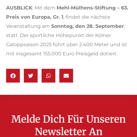
AUSBLICK
: Mit dem
Mehl-Mülhens-Stiftung – 63.
Preis von Europa, Gr. 1
, findet die nächste
Veranstaltung am
Sonntag, den 28. September
,
statt. Der sportliche Höhepunkt der Kölner
Galoppsaison 2025 führt über 2.400 Meter und ist
mit insgesamt 155.000 Euro Preisgeld dotiert.
Melde Dich Für Unseren
Newsletter An